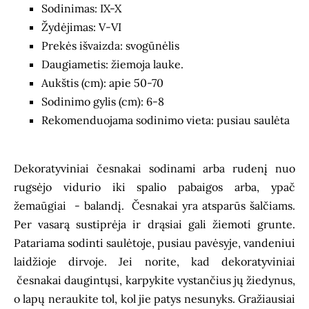
Sodinimas: IX-X
Žydėjimas: V-VI
Prekės išvaizda: svogūnėlis
Daugiametis: žiemoja lauke.
Aukštis (cm): apie 50-70
Sodinimo gylis (cm): 6-8
Rekomenduojama sodinimo vieta: pusiau saulėta
Dekoratyviniai česnakai sodinami arba rudenį nuo
rugsėjo vidurio iki spalio pabaigos arba, ypač
žemaūgiai - balandį. Česnakai yra atsparūs šalčiams.
Per vasarą sustiprėja ir drąsiai gali žiemoti grunte.
Patariama sodinti saulėtoje, pusiau pavėsyje, vandeniui
laidžioje dirvoje. Jei norite, kad dekoratyviniai
česnakai daugintųsi, karpykite vystančius jų žiedynus,
o lapų neraukite tol, kol jie patys nesunyks. Gražiausiai