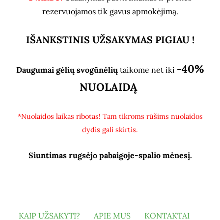
rezervuojamos tik gavus apmokėjimą.
IŠANKSTINIS UŽSAKYMAS PIGIAU !
-40%
Daugumai gėlių svogūnėlių
taikome net iki
NUOLAIDĄ
*Nuolaidos laikas ribotas! Tam tikroms rūšims nuolaidos
dydis gali skirtis.
Siuntimas rugsėjo pabaigoje-spalio mėnesį.
KAIP UŽSAKYTI?
APIE MUS
KONTAKTAI