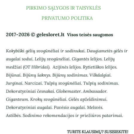
PIRKIMO SĄLYGOS IR TAISYKLĖS
PRIVATUMO POLITIKA
2017-2026 © gelesloret.lt
Visos teisės saugomos
Kokybiški gėlių svogūnėliai ir sodinukai.
Daugiametės gėlės ir
augalai sodui.
Lelijų svogūnėliai. Gigantės lelijos. Lelijų
medžiai (OT Hibridai).
Azijinės lelijos. Rytietiškos lelijos.
Bijūnai. Bijūnų šaknys. Bijūnų sodinimas. Vilkdalgiai.
Jurginai. Narcizai. Tulpių svogūnėliai. Tulpių sodinimas.
Dekoratyviniai česnakai. Globemaster. Ambassador.
Giganteum. Krokų svogūnėliai. Gėlės apželdinimui.
Dekoratyviniai augalai. Pavėsio augalai. Melsvės.
Astilbės.
Sodinimo rekomendacijos ir priežiūros patarimai.
TURITE KLAUSIMŲ? SUSISIEKITE!