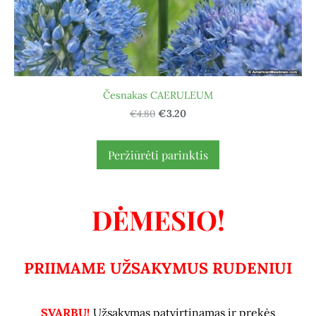
Česnakas CAERULEUM
€4.80
€3.20
Peržiūrėti parinktis
DĖMESIO!
PRIIMAME UŽSAKYMUS RUDENIUI
SVARBU!
Užsakymas patvirtinamas ir prekės