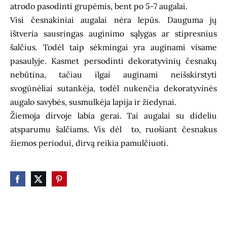
atrodo pasodinti grupėmis, bent po 5-7 augalai.
Visi česnakiniai augalai nėra lepūs. Dauguma jų
ištveria sausringas auginimo sąlygas ar stipresnius
šalčius. Todėl taip sėkmingai yra auginami visame
pasaulyje. Kasmet persodinti dekoratyvinių česnakų
nebūtina, tačiau ilgai auginami neišskirstyti
svogūnėliai sutankėja, todėl nukenčia dekoratyvinės
augalo savybės, susmulkėja lapija ir žiedynai.
Žiemoja dirvoje labia gerai. Tai augalai su dideliu
atsparumu šalčiams. Vis dėl to, ruošiant česnakus
žiemos periodui, dirvą reikia pamulčiuoti.