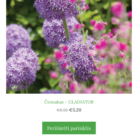
Česnakas - GLADIATOR
€8.50
€5.20
Peržiūrėti parinktis