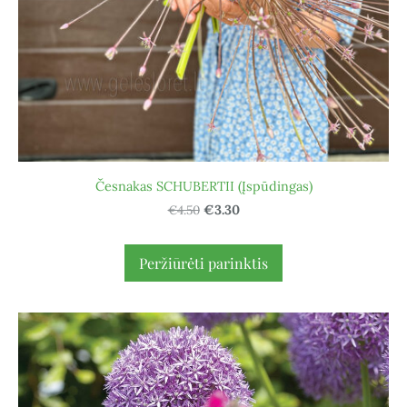
Česnakas SCHUBERTII (Įspūdingas)
€4.50
€3.30
Peržiūrėti parinktis