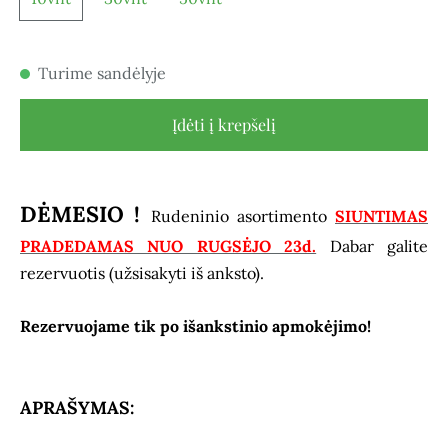
Turime sandėlyje
Įdėti į krepšelį
DĖMESIO !
Rudeninio asortimento
SIUNTIMAS
PRADEDAMAS NUO RUGSĖJO 23d.
Dabar galite
rezervuotis (užsisakyti iš anksto).
Rezervuojame tik po išankstinio apmokėjimo!
APRAŠYMAS: