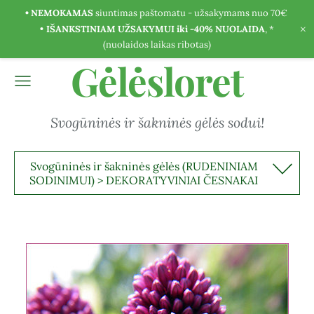
• NEMOKAMAS
siuntimas paštomatu - užsakymams nuo 70€
×
•
IŠANKSTINIAM UŽSAKYMUI iki -40% NUOLAIDA
, *
(nuolaidos laikas ribotas)
Gėlėsloret
Svogūninės ir šakninės gėlės sodui!
Svogūninės ir šakninės gėlės (RUDENINIAM
SODINIMUI) > DEKORATYVINIAI ČESNAKAI