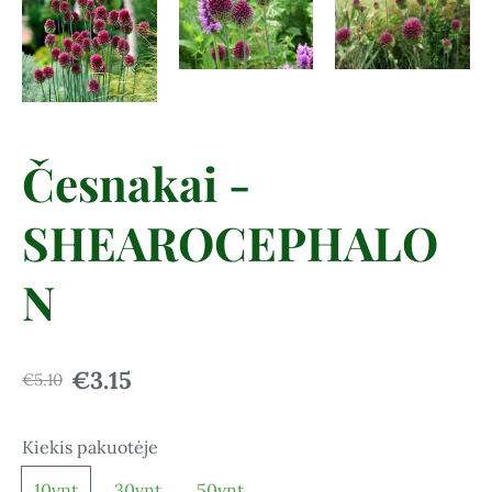
Česnakai -
SHEAROCEPHALO
N
€3.15
€5.10
Kiekis pakuotėje
10vnt
30vnt
50vnt