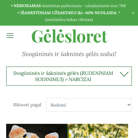
• NEMOKAMAS
siuntimas paštomatu - užsakymams nuo 70€
×
•
IŠANKSTINIAM UŽSAKYMUI iki -40% NUOLAIDA
, *
(nuolaidos laikas ribotas)
Gėlėsloret
Svogūninės ir šakninės gėlės sodui!
Svogūninės ir šakninės gėlės (RUDENINIAM
SODINIMUI) > NARCIZAI
Rikiuoti pagal