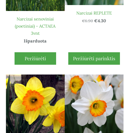
Narcizai REPLETE
Narcizai senoviniai
€6.90
€4.30
(poetiniai) - ACTAEA
3vnt
Išparduota
Peržiūrėti
Peržiūrėti parinktis