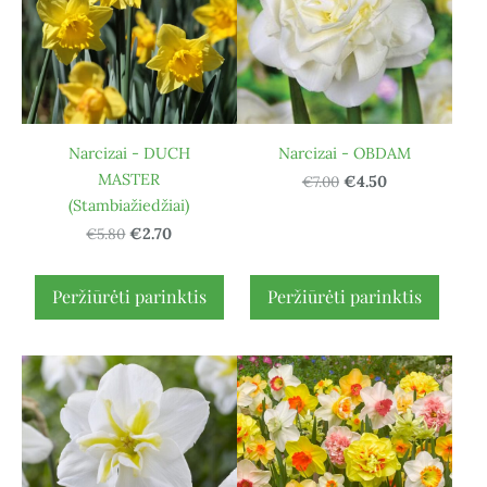
Narcizai - DUCH
Narcizai - OBDAM
MASTER
€7.00
€4.50
(Stambiažiedžiai)
€5.80
€2.70
Peržiūrėti parinktis
Peržiūrėti parinktis