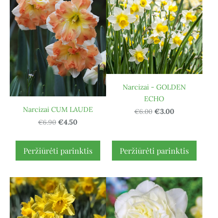
Narcizai - GOLDEN
ECHO
Narcizai CUM LAUDE
€6.00
€3.00
€6.90
€4.50
Peržiūrėti parinktis
Peržiūrėti parinktis