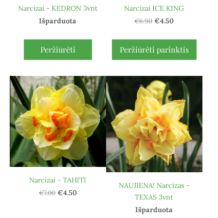
Narcizai - KEDRON 3vnt
Narcizai ICE KING
Išparduota
€6.90
€4.50
Peržiūrėti
Peržiūrėti parinktis
Narcizai - TAHITI
NAUJIENA! Narcizas -
€7.00
€4.50
TEXAS 3vnt
Išparduota