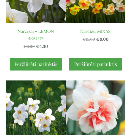
Narcizai - LEMON
Narcizų MIXAS
BEAUTY
€15.00
€9.00
€6.90
€4.30
Peržiūrėti parinktis
Peržiūrėti parinktis