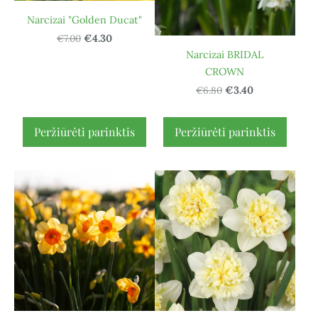
Narcizai "Golden Ducat"
€7.00
€4.30
Narcizai BRIDAL
CROWN
€6.80
€3.40
Peržiūrėti parinktis
Peržiūrėti parinktis