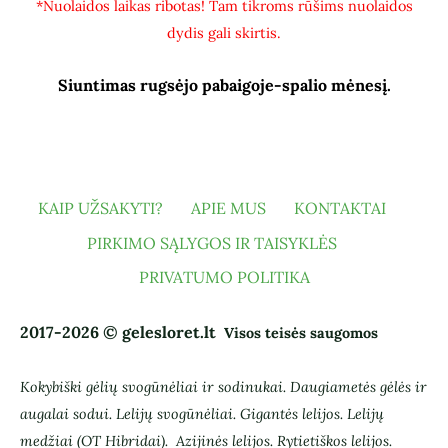
*Nuolaidos laikas ribotas! Tam tikroms rūšims nuolaidos
dydis gali skirtis.
Siuntimas rugsėjo pabaigoje-spalio mėnesį.
KAIP UŽSAKYTI?
APIE MUS
KONTAKTAI
PIRKIMO SĄLYGOS IR TAISYKLĖS
PRIVATUMO POLITIKA
2017-2026 © gelesloret.lt
Visos teisės saugomos
Kokybiški gėlių svogūnėliai ir sodinukai.
Daugiametės gėlės ir
augalai sodui.
Lelijų svogūnėliai. Gigantės lelijos. Lelijų
medžiai (OT Hibridai).
Azijinės lelijos. Rytietiškos lelijos.