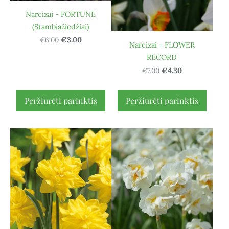
Narcizai - FORTUNE
(Stambiažiedžiai)
€6.00
€3.00
Narcizai - FLOWER
RECORD
€7.00
€4.30
Peržiūrėti parinktis
Peržiūrėti parinktis