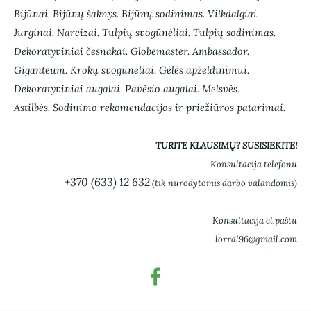
Bijūnai. Bijūnų šaknys. Bijūnų sodinimas. Vilkdalgiai.
Jurginai. Narcizai. Tulpių svogūnėliai. Tulpių sodinimas.
Dekoratyviniai česnakai. Globemaster. Ambassador.
Giganteum. Krokų svogūnėliai. Gėlės apželdinimui.
Dekoratyviniai augalai. Pavėsio augalai. Melsvės.
Astilbės.
Sodinimo rekomendacijos ir priežiūros patarimai.
TURITE KLAUSIMŲ? SUSISIEKITE!
Konsultacija telefonu
+370 (633) 12 632
(tik nurodytomis darbo valandomis)
Konsultacija el.paštu
lorral96@gmail.com