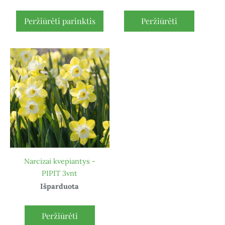
Peržiūrėti parinktis
Peržiūrėti
Narcizai kvepiantys -
PIPIT 3vnt
Išparduota
Peržiūrėti