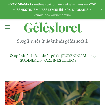
• NEMOKAMAS
siuntimas paštomatu - užsakymams nuo 70€
×
•
IŠANKSTINIAM UŽSAKYMUI iki -40% NUOLAIDA
, *
(nuolaidos laikas ribotas)
Gėlėsloret
Svogūninės ir šakninės gėlės sodui!
Svogūninės ir šakninės gėlės (RUDENINIAM
SODINIMUI) > AZIJINĖS LELIJOS