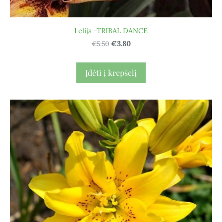
Lelija -TRIBAL DANCE
€5.50
€3.80
Įdėti į krepšelį