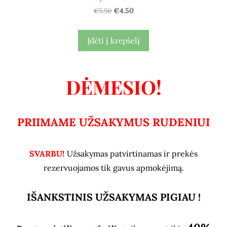
€5.50
€4.50
Įdėti į krepšelį
DĖMESIO!
PRIIMAME UŽSAKYMUS RUDENIUI
SVARBU!
Užsakymas patvirtinamas ir prekės
rezervuojamos tik gavus apmokėjimą.
IŠANKSTINIS UŽSAKYMAS PIGIAU !