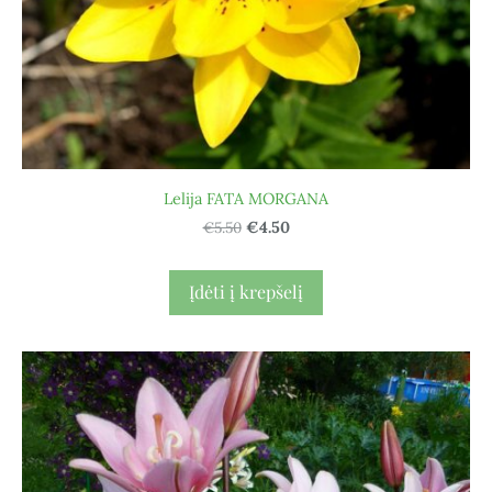
Lelija FATA MORGANA
€5.50
€4.50
Įdėti į krepšelį