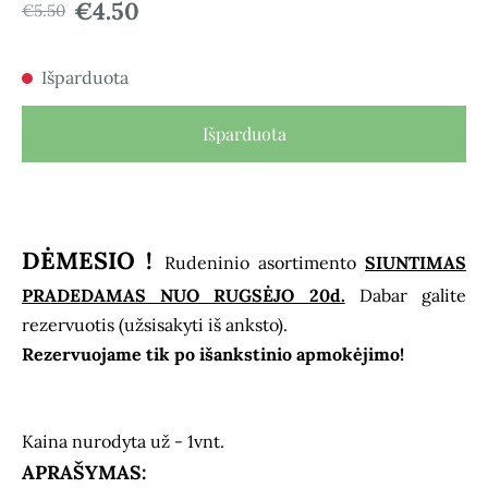
€4.50
€5.50
Išparduota
Išparduota
DĖMESIO !
Rudeninio asortimento
SIUNTIMAS
PRADEDAMAS NUO RUGSĖJO 20d.
Dabar galite
rezervuotis (užsisakyti iš anksto).
Rezervuojame tik po išankstinio apmokėjimo!
Kaina nurodyta už - 1vnt.
APRAŠYMAS: