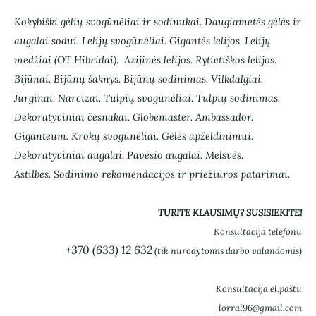
Kokybiški gėlių svogūnėliai ir sodinukai.
Daugiametės gėlės ir
augalai sodui.
Lelijų svogūnėliai. Gigantės lelijos. Lelijų
medžiai (OT Hibridai).
Azijinės lelijos. Rytietiškos lelijos.
Bijūnai. Bijūnų šaknys. Bijūnų sodinimas. Vilkdalgiai.
Jurginai. Narcizai. Tulpių svogūnėliai. Tulpių sodinimas.
Dekoratyviniai česnakai. Globemaster. Ambassador.
Giganteum. Krokų svogūnėliai. Gėlės apželdinimui.
Dekoratyviniai augalai. Pavėsio augalai. Melsvės.
Astilbės.
Sodinimo rekomendacijos ir priežiūros patarimai.
TURITE KLAUSIMŲ? SUSISIEKITE!
Konsultacija telefonu
+370 (633) 12 632
(tik nurodytomis darbo valandomis)
Konsultacija el.paštu
lorral96@gmail.com