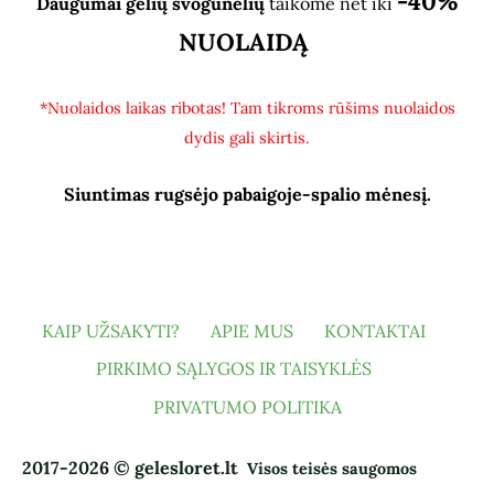
-40%
Daugumai gėlių svogūnėlių
taikome net iki
NUOLAIDĄ
*Nuolaidos laikas ribotas! Tam tikroms rūšims nuolaidos
dydis gali skirtis.
Siuntimas rugsėjo pabaigoje-spalio mėnesį.
KAIP UŽSAKYTI?
APIE MUS
KONTAKTAI
PIRKIMO SĄLYGOS IR TAISYKLĖS
PRIVATUMO POLITIKA
2017-2026 © gelesloret.lt
Visos teisės saugomos