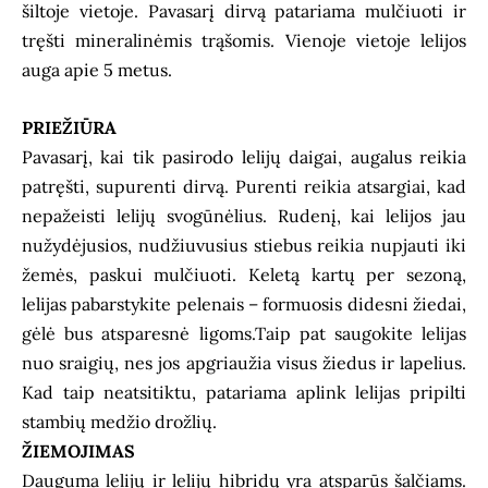
šiltoje vietoje. Pavasarį dirvą patariama mulčiuoti ir
tręšti mineralinėmis trąšomis. Vienoje vietoje lelijos
auga apie 5 metus.
PRIEŽIŪRA
Pavasarį, kai tik pasirodo lelijų daigai, augalus reikia
patręšti, supurenti dirvą. Purenti reikia atsargiai, kad
nepažeisti lelijų svogūnėlius. Rudenį, kai lelijos jau
nužydėjusios, nudžiuvusius stiebus reikia nupjauti iki
žemės, paskui mulčiuoti. Keletą kartų per sezoną,
lelijas pabarstykite pelenais – formuosis didesni žiedai,
gėlė bus atsparesnė ligoms.Taip pat saugokite lelijas
nuo sraigių, nes jos apgriaužia visus žiedus ir lapelius.
Kad taip neatsitiktu, patariama aplink lelijas pripilti
stambių medžio drožlių.
ŽIEMOJIMAS
Dauguma lelijų ir lelijų hibridų yra atsparūs šalčiams.