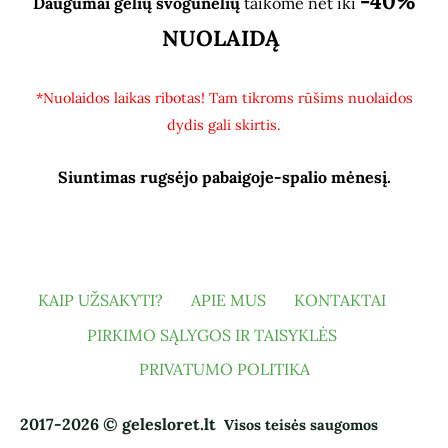
-40%
Daugumai gėlių svogūnėlių
taikome net iki
NUOLAIDĄ
*Nuolaidos laikas ribotas! Tam tikroms rūšims nuolaidos
dydis gali skirtis.
Siuntimas rugsėjo pabaigoje-spalio mėnesį.
KAIP UŽSAKYTI?
APIE MUS
KONTAKTAI
PIRKIMO SĄLYGOS IR TAISYKLĖS
PRIVATUMO POLITIKA
2017-2026 © gelesloret.lt
Visos teisės saugomos