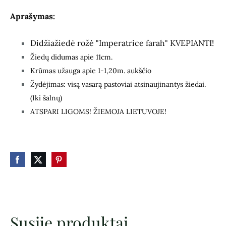
Aprašymas:
Didžiažiedė rožė "Imperatrice farah" KVEPIANTI!
Žiedų didumas apie 11cm.
Krūmas užauga apie 1-1,20m. aukščio
Žydėjimas: visą vasarą pastoviai atsinaujinantys žiedai.
(Iki šalnų)
ATSPARI LIGOMS! ŽIEMOJA LIETUVOJE!
Susiję produktai