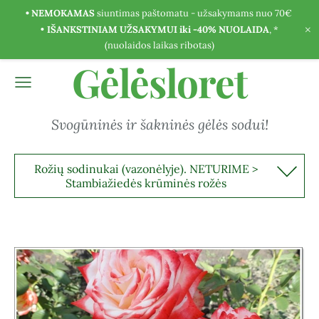
• NEMOKAMAS
siuntimas paštomatu - užsakymams nuo 70€
×
•
IŠANKSTINIAM UŽSAKYMUI iki -40% NUOLAIDA
, *
(nuolaidos laikas ribotas)
Gėlėsloret
Svogūninės ir šakninės gėlės sodui!
Rožių sodinukai (vazonėlyje). NETURIME >
Stambiažiedės krūminės rožės