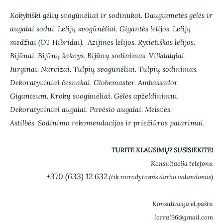
Kokybiški gėlių svogūnėliai ir sodinukai.
Daugiametės gėlės ir
augalai sodui.
Lelijų svogūnėliai. Gigantės lelijos. Lelijų
medžiai (OT Hibridai).
Azijinės lelijos. Rytietiškos lelijos.
Bijūnai. Bijūnų šaknys. Bijūnų sodinimas. Vilkdalgiai.
Jurginai. Narcizai. Tulpių svogūnėliai. Tulpių sodinimas.
Dekoratyviniai česnakai. Globemaster. Ambassador.
Giganteum. Krokų svogūnėliai. Gėlės apželdinimui.
Dekoratyviniai augalai. Pavėsio augalai. Melsvės.
Astilbės.
Sodinimo rekomendacijos ir priežiūros patarimai.
TURITE KLAUSIMŲ? SUSISIEKITE!
Konsultacija telefonu
+370 (633) 12 632
(tik nurodytomis darbo valandomis)
Konsultacija el.paštu
lorral96@gmail.com