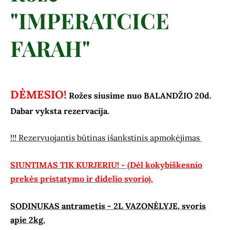
"IMPERATCICE
FARAH"
DĖMESIO!
Rožes siusime nuo BALANDŽIO 20d.
Dabar vyksta rezervacija.
!!! Rezervuojantis būtinas išankstinis apmokėjimas
SIUNTIMAS TIK KURJERIU! - (Dėl kokybiškesnio
prekės pristatymo ir didelio svorio).
SODINUKAS antrametis - 2L VAZONĖLYJE, svoris
apie 2kg.