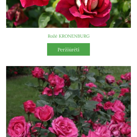
Rožė KRONENBURG
Peržiūrėti