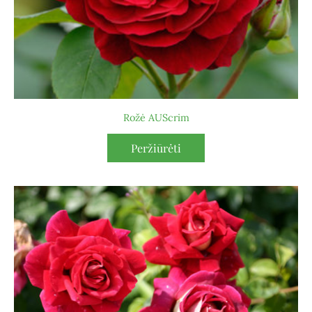
Rožė AUScrim
Peržiūrėti