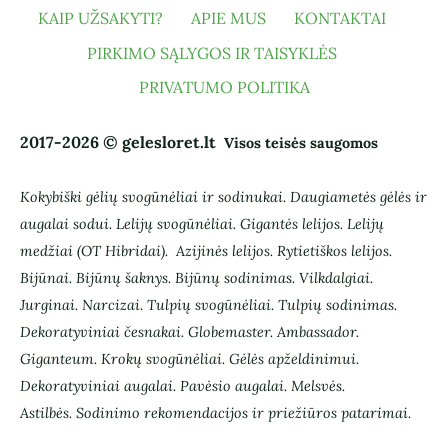
KAIP UŽSAKYTI?
APIE MUS
KONTAKTAI
PIRKIMO SĄLYGOS IR TAISYKLĖS
PRIVATUMO POLITIKA
2017-2026 © gelesloret.lt
Visos teisės saugomos
Kokybiški gėlių svogūnėliai ir sodinukai.
Daugiametės gėlės ir
augalai sodui.
Lelijų svogūnėliai. Gigantės lelijos. Lelijų
medžiai (OT Hibridai).
Azijinės lelijos. Rytietiškos lelijos.
Bijūnai. Bijūnų šaknys. Bijūnų sodinimas. Vilkdalgiai.
Jurginai. Narcizai. Tulpių svogūnėliai. Tulpių sodinimas.
Dekoratyviniai česnakai. Globemaster. Ambassador.
Giganteum. Krokų svogūnėliai. Gėlės apželdinimui.
Dekoratyviniai augalai. Pavėsio augalai. Melsvės.
Astilbės.
Sodinimo rekomendacijos ir priežiūros patarimai.