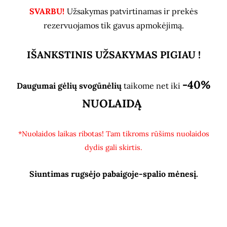
SVARBU!
Užsakymas patvirtinamas ir prekės
rezervuojamos tik gavus apmokėjimą.
IŠANKSTINIS UŽSAKYMAS PIGIAU !
-40%
Daugumai gėlių svogūnėlių
taikome net iki
NUOLAIDĄ
*Nuolaidos laikas ribotas! Tam tikroms rūšims nuolaidos
dydis gali skirtis.
Siuntimas rugsėjo pabaigoje-spalio mėnesį.