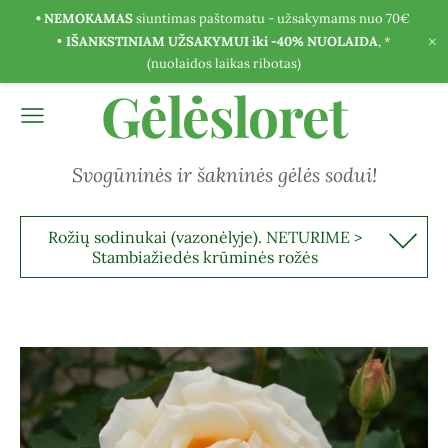
• NEMOKAMAS
siuntimas paštomatu - užsakymams nuo 70€
×
•
IŠANKSTINIAM UŽSAKYMUI iki -40% NUOLAIDA
, *
(nuolaidos laikas ribotas)
Gėlėsloret
Svogūninės ir šakninės gėlės sodui!
Rožių sodinukai (vazonėlyje). NETURIME >
Stambiažiedės krūminės rožės