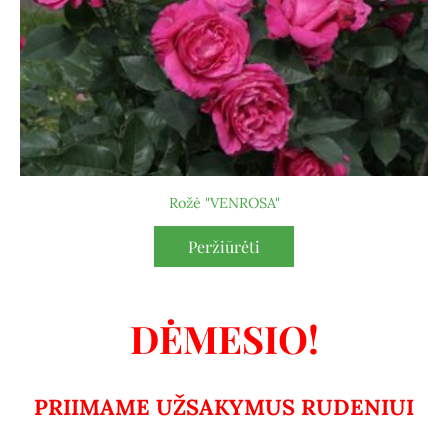
Rožė "VENROSA"
Peržiūrėti
DĖMESIO!
PRIIMAME UŽSAKYMUS RUDENIUI