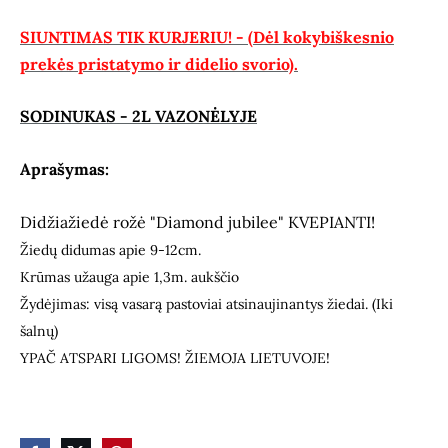
SIUNTIMAS TIK KURJERIU! - (Dėl kokybiškesnio
prekės pristatymo ir didelio svorio).
SODINUKAS - 2L VAZONĖLYJE
Aprašymas:
Didžiažiedė rožė "Diamond jubilee" KVEPIANTI!
Žiedų didumas apie 9-12cm.
Krūmas užauga apie 1,3m. aukščio
Žydėjimas: visą vasarą pastoviai atsinaujinantys žiedai. (Iki
šalnų)
YPAČ ATSPARI LIGOMS! ŽIEMOJA LIETUVOJE!